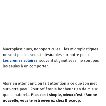
Comment choisir ?
Pour assurer sa routine beauté sans paniquer, foncez
chez Biocoop. Et n’hésitez pas à utiliser
l’application INCI Beauty
qui scanne les compositions des
produits en tenant compte des indésirables et de leur
nocivité sur la santé et l’environnement.
Macroplastiques, nanoparticules… les microplastiques
ne sont pas les seuls indésirables sur notre peau.
Les crèmes solaires
, souvent stigmatisées, ne sont pas
les seules à en comporter.
Alors en attendant, on fait attention à ce que l’on met
sur votre peau. Pour refléter le bonheur rien de mieux
que le naturel…
Plus c’est simple, mieux c’est ! Bonne
nouvelle, vous le retrouverez chez Biocoop.