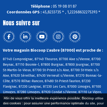
Téléphone :
05 19 08 01 87
Coordonnées GPS :
45,8233735 ° , 1,22268632275393 °
Nous suivre sur
Votre magasin Biocoop L'aubre (87000) est proche de :
87140 Compreignac, 87140 Thouron, 87700 Aixe s/Vienne, 87700
Beynac, 87110 Bosmie-l, 87800 Burgnac, 87800 Jourgnac, 87700
St-Martin-le-Vieux, 87700 St-Priest s/s Aixe, 87700 St-Yrieix s/s
Aixe, 87620 Séreilhac, 87430 Verneuil s/Vienne, 87270 Bonnac-la-
Côte, 87570 Rilhac-Rancon, 87480 St-Priest-Taurion, 87230
Flavignac, 87230 Lavignac, 87230 Les Cars, 87000 Limoges, 87100
Limoges, 87280 Limoges, 87920 Condat s/Vienne, 87110 Le Vigen,
87110 Solignac, 87270 Couzeix, 87170 Isle, 87410 Le Palais
Afin de vous offrir la meilleure expérience possible, Biocoop utilise
s/Vienne, 87220 Aureil, 87220 Feytiat, 87350 Panazol
des cookies : pour assurer une performance optimale du site, pour