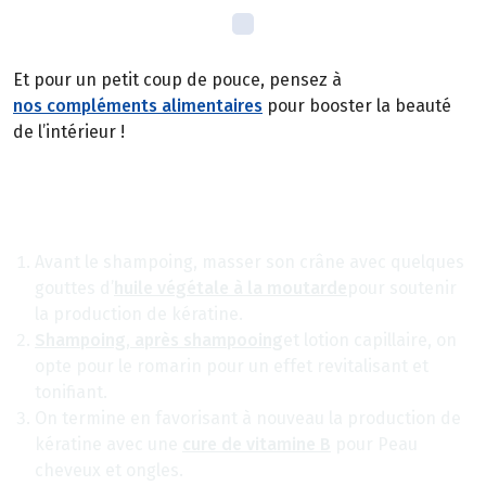
Et pour un petit coup de pouce, pensez à
nos compléments alimentaires
pour booster la beauté
de l’intérieur !
LA ROUTINE BEAUTE DU MOIS
DES CHEVEUX EN PLEINE BEAUTE !
Avant le shampoing, masser son crâne avec quelques
gouttes d’
huile végétale à la moutarde
pour soutenir
la production de kératine.
Shampoing, après shampooing
et lotion capillaire, on
opte pour le romarin pour un effet revitalisant et
tonifiant.
On termine en favorisant à nouveau la production de
kératine avec une
cure de vitamine B
pour Peau
cheveux et ongles.