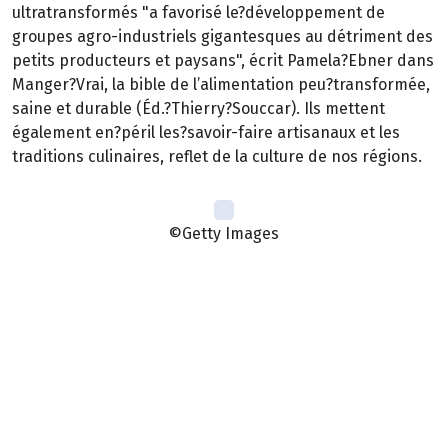
ultratransformés "a favorisé le?développement de
groupes agro-industriels gigantesques au détriment des
petits producteurs et paysans", écrit Pamela?Ebner dans
Manger?Vrai, la bible de l’alimentation peu?transformée,
saine et durable (Éd.?Thierry?Souccar). Ils mettent
également en?péril les?savoir-faire artisanaux et les
traditions culinaires, reflet de la culture de nos régions.
©Getty Images
Le vrai est dans la matrice
La structure physique d’un aliment, ses fibres, ses
nutriments et autres composés forment un?tout : la
matrice. Ces éléments interagissent entre eux, même
une fois ingérés. Mais dès qu’un aliment est transformé,
la matrice est?détériorée. Ainsi, une pomme entière
n’aura pas les mêmes effets sur l’organisme qu’un jus,