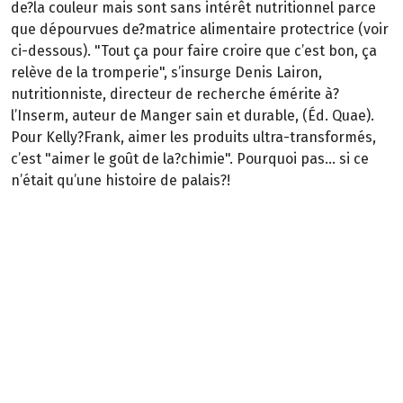
de?la couleur mais sont sans intérêt nutritionnel parce
que dépourvues de?matrice alimentaire protectrice (voir
ci-dessous). "Tout ça pour faire croire que c’est bon, ça
relève de la tromperie", s’insurge Denis Lairon,
nutritionniste, directeur de recherche émérite à?
l’Inserm, auteur de Manger sain et durable, (Éd. Quae).
Pour Kelly?Frank, aimer les produits ultra-transformés,
c’est "aimer le goût de la?chimie". Pourquoi pas… si ce
n’était qu’une histoire de palais?!
Bernard Lignon, Synabio
La bio en marche
50 % des produits emballés des magasins spécialisés bio
sont ultratransformés. C’est 70 % en GMS. Le règlement
bio autorise 58 additifs, le conventionnel, 320. Le
Synabio, syndicat des entreprises bio agroalimentaires,
qui n’entend pas en rester là, travaille sur la définition
de l’alimentation bio durable. "Elle repose sur quatre