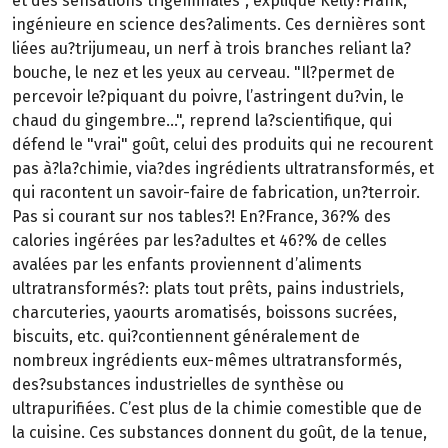
et des sensations trigéminales", explique Kelly?Frank,
ingénieure en science des?aliments. Ces dernières sont
liées au?trijumeau, un nerf à trois branches reliant la?
bouche, le nez et les yeux au cerveau. "Il?permet de
percevoir le?piquant du poivre, l’astringent du?vin, le
chaud du gingembre…", reprend la?scientifique, qui
défend le "vrai" goût, celui des produits qui ne recourent
pas à?la?chimie, via?des ingrédients ultratransformés, et
qui racontent un savoir-faire de fabrication, un?terroir.
Pas si courant sur nos tables?! En?France, 36?% des
calories ingérées par les?adultes et 46?% de celles
avalées par les enfants proviennent d’aliments
ultratransformés?: plats tout prêts, pains industriels,
charcuteries, yaourts aromatisés, boissons sucrées,
biscuits, etc. qui?contiennent généralement de
nombreux ingrédients eux-mêmes ultratransformés,
des?substances industrielles de synthèse ou
ultrapurifiées. C’est plus de la chimie comestible que de
la cuisine. Ces substances donnent du goût, de la tenue,