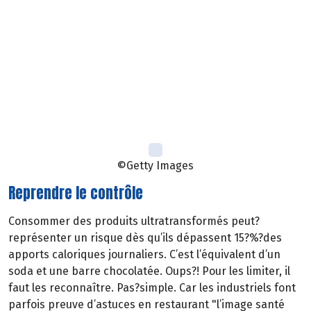
dépourvu des fibres. Les produits ultra-transformés sont
une recombinaison de molécules extraites de leur
matrice originelle. Un pain de mie industriel par exemple
est?composé de farine raffinée à laquelle on?ajoute du?
gluten, des arômes, des émulsifiants, etc. Des
ingrédients qui ne proviennent pas de la même matrice
et qui ne?peuvent pas se comporter comme telle.
©Getty Images
Reprendre le contrôle
Consommer des produits ultratransformés peut?
représenter un risque dès qu’ils dépassent 15?%?des
apports caloriques journaliers. C’est l’équivalent d’un
soda et une barre chocolatée. Oups?! Pour les limiter, il
faut les reconnaître. Pas?simple. Car les industriels font
parfois preuve d’astuces en restaurant "l’image santé