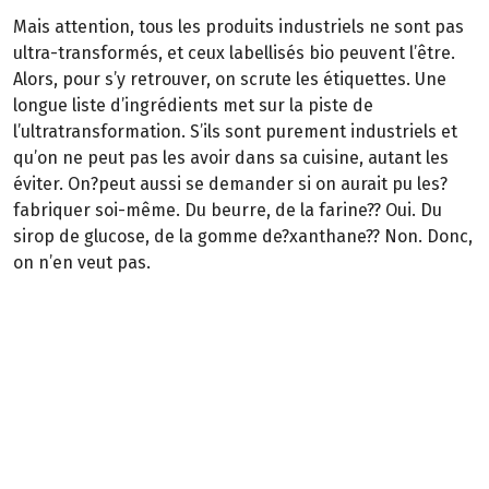
Mais attention, tous les produits industriels ne sont pas
ultra-transformés, et ceux labellisés bio peuvent l’être.
Alors, pour s’y retrouver, on scrute les étiquettes. Une
longue liste d’ingrédients met sur la piste de
l’ultratransformation. S’ils sont purement industriels et
qu’on ne peut pas les avoir dans sa cuisine, autant les
éviter. On?peut aussi se demander si on aurait pu les?
fabriquer soi-même. Du beurre, de la farine?? Oui. Du
sirop de glucose, de la gomme de?xanthane?? Non. Donc,
on n’en veut pas.
Kelly Frank, fondatrice de Goûm
"Le goût, un levier extraordinaire"
La passion de décortiquer le goût et ses origines lui?est
venue lorsque, enfant, elle a découvert avec?un
reblochon l’effet du terroir sur le goût. Aujourd’hui, elle
mène une démarche positive pour?faire reculer