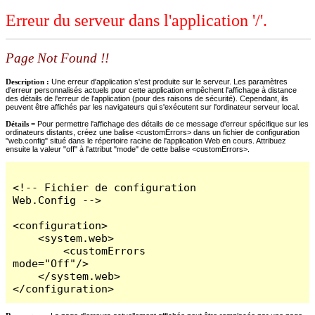
Erreur du serveur dans l'application '/'.
Page Not Found !!
Description :
Une erreur d'application s'est produite sur le serveur. Les paramètres
d'erreur personnalisés actuels pour cette application empêchent l'affichage à distance
des détails de l'erreur de l'application (pour des raisons de sécurité). Cependant, ils
peuvent être affichés par les navigateurs qui s'exécutent sur l'ordinateur serveur local.
Détails =
Pour permettre l'affichage des détails de ce message d'erreur spécifique sur les
ordinateurs distants, créez une balise <customErrors> dans un fichier de configuration
"web.config" situé dans le répertoire racine de l'application Web en cours. Attribuez
ensuite la valeur "off" à l'attribut "mode" de cette balise <customErrors>.
<!-- Fichier de configuration 
Web.Config -->

<configuration>

    <system.web>

        <customErrors 
mode="Off"/>

    </system.web>

</configuration>