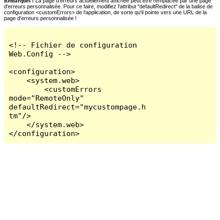
Remarques :
La page d'erreurs actuellement affichée peut être remplacée par une page
d'erreurs personnalisée. Pour ce faire, modifiez l'attribut "defaultRedirect" de la balise de
configuration <customErrors> de l'application, de sorte qu'il pointe vers une URL de la
page d'erreurs personnalisée !
<!-- Fichier de configuration 
Web.Config -->

<configuration>

    <system.web>

        <customErrors 
mode="RemoteOnly" 
defaultRedirect="mycustompage.h
tm"/>

    </system.web>

</configuration>