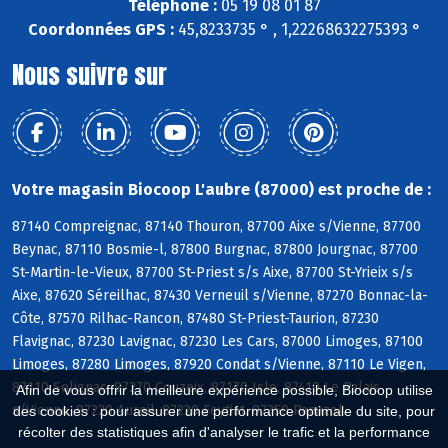
Téléphone :
05 19 08 01 87
Coordonnées GPS :
45,8233735 ° , 1,22268632275393 °
Nous suivre sur
Votre magasin Biocoop L'aubre (87000) est proche de :
87140 Compreignac, 87140 Thouron, 87700 Aixe s/Vienne, 87700
Beynac, 87110 Bosmie-l, 87800 Burgnac, 87800 Jourgnac, 87700
St-Martin-le-Vieux, 87700 St-Priest s/s Aixe, 87700 St-Yrieix s/s
Aixe, 87620 Séreilhac, 87430 Verneuil s/Vienne, 87270 Bonnac-la-
Côte, 87570 Rilhac-Rancon, 87480 St-Priest-Taurion, 87230
Flavignac, 87230 Lavignac, 87230 Les Cars, 87000 Limoges, 87100
Limoges, 87280 Limoges, 87920 Condat s/Vienne, 87110 Le Vigen,
87110 Solignac, 87270 Couzeix, 87170 Isle, 87410 Le Palais
Afin de vous offrir la meilleure expérience possible, Biocoop utilise
s/Vienne, 87220 Aureil, 87220 Feytiat, 87350 Panazol
des cookies : pour assurer une performance optimale du site, pour
récolter des statistiques afin d'analyser le trafic et la performance