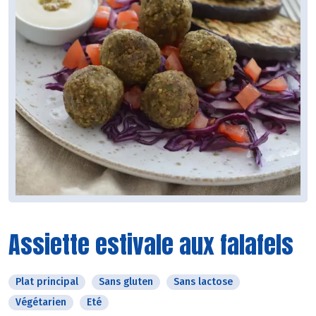
Assiette estivale aux falafels
Plat principal
Sans gluten
Sans lactose
Végétarien
Eté