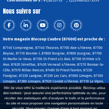
Coordonnées GPS :
45,8233735 ° , 1,22268632275393 °
Nous suivre sur
Votre magasin Biocoop L'aubre (87000) est proche de :
87140 Compreignac, 87140 Thouron, 87700 Aixe s/Vienne, 87700
Beynac, 87110 Bosmie-l, 87800 Burgnac, 87800 Jourgnac, 87700
St-Martin-le-Vieux, 87700 St-Priest s/s Aixe, 87700 St-Yrieix s/s
Aixe, 87620 Séreilhac, 87430 Verneuil s/Vienne, 87270 Bonnac-la-
Côte, 87570 Rilhac-Rancon, 87480 St-Priest-Taurion, 87230
Flavignac, 87230 Lavignac, 87230 Les Cars, 87000 Limoges, 87100
Limoges, 87280 Limoges, 87920 Condat s/Vienne, 87110 Le Vigen,
87110 Solignac, 87270 Couzeix, 87170 Isle, 87410 Le Palais
Afin de vous offrir la meilleure expérience possible, Biocoop utilise
s/Vienne, 87220 Aureil, 87220 Feytiat, 87350 Panazol
des cookies : pour assurer une performance optimale du site, pour
récolter des statistiques afin d'analyser le trafic et la performance
du site et vous proposer une navigation personnalisée en toute
sécurité. Vous pouvez changer d'avis à tout moment en
Biocoop.fr
Le réseau Biocoop