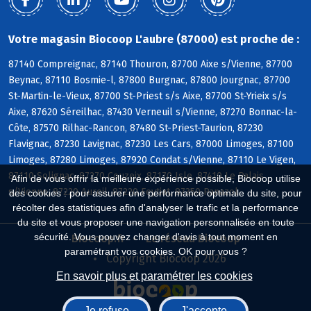
Votre magasin Biocoop L'aubre (87000) est proche de :
87140 Compreignac, 87140 Thouron, 87700 Aixe s/Vienne, 87700
Beynac, 87110 Bosmie-l, 87800 Burgnac, 87800 Jourgnac, 87700
St-Martin-le-Vieux, 87700 St-Priest s/s Aixe, 87700 St-Yrieix s/s
Aixe, 87620 Séreilhac, 87430 Verneuil s/Vienne, 87270 Bonnac-la-
Côte, 87570 Rilhac-Rancon, 87480 St-Priest-Taurion, 87230
Flavignac, 87230 Lavignac, 87230 Les Cars, 87000 Limoges, 87100
Limoges, 87280 Limoges, 87920 Condat s/Vienne, 87110 Le Vigen,
87110 Solignac, 87270 Couzeix, 87170 Isle, 87410 Le Palais
Afin de vous offrir la meilleure expérience possible, Biocoop utilise
s/Vienne, 87220 Aureil, 87220 Feytiat, 87350 Panazol
des cookies : pour assurer une performance optimale du site, pour
récolter des statistiques afin d'analyser le trafic et la performance
du site et vous proposer une navigation personnalisée en toute
sécurité. Vous pouvez changer d'avis à tout moment en
Biocoop.fr
Le réseau Biocoop
paramétrant vos cookies. OK pour vous ?
Copyright Biocoop 2026
En savoir plus et paramétrer les cookies
Je refuse
J'accepte