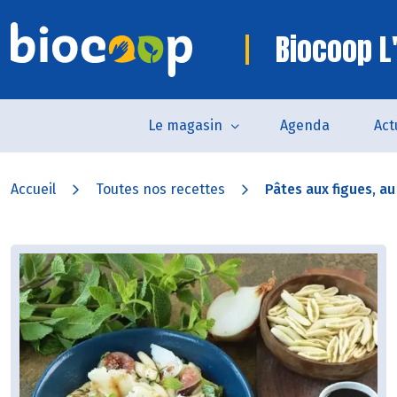
Biocoop L
Le magasin
Agenda
Act
Accueil
Toutes nos recettes
Pâtes aux figues, au 