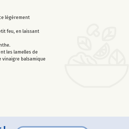
nce légèrement
tit feu, en laissant
enthe.
nt les lamelles de
 de vinaigre balsamique