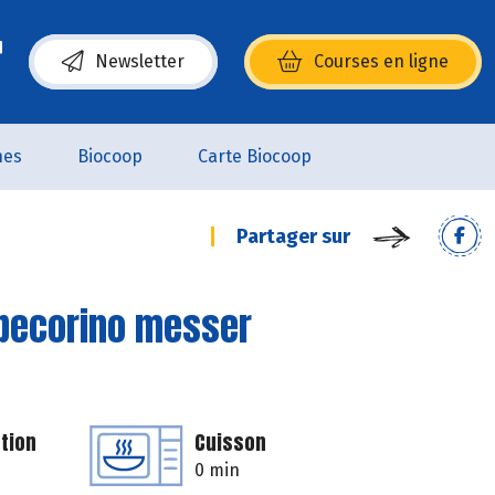
Newsletter
Courses en ligne
(s’ouvre dans une nouvelle fenêtre)
nes
Biocoop
Carte Biocoop
Partager sur
u pecorino messer
tion
Cuisson
0 min