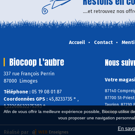
Restons en con
....et retrouvez nos of
Accueil
Contact
Menti
Biocoop L'aubre
Nous suiv
337 rue François Perrin
Votre magasi
87000 Limoges
87140 Compreig
Téléphone :
05 19 08 01 87
87700 St-Priest
Coordonnées GPS :
45,8233735 ° ,
Taurion, 87230 
1,22268632275393 °
Solignac, 87270
Afin de vous offrir la meilleure expérience possible, Biocoop utilise d
vous proposer une navigation personnal
En savoi
Réalisé par