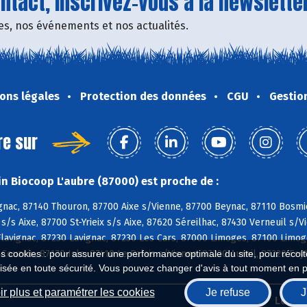
tact, inscrivez-vous à la newsletter
fres, nos événements et nos actualités.
ons légales
Protection des données
CGU
Gestio
re sur
n Biocoop L'aubre (87000) est proche de :
nac, 87140 Thouron, 87700 Aixe s/Vienne, 87700 Beynac, 87110 Bosmie
 s/s Aixe, 87700 St-Yrieix s/s Aixe, 87620 Séreilhac, 87430 Verneuil s
Flavignac, 87230 Lavignac, 87230 Les Cars, 87000 Limoges, 87100 Limo
 Couzeix, 87170 Isle, 87410 Le Palais s/Vienne, 87220 Aureil, 87220 Fey
es cookies : pour assurer une performance optimale du site, pour récolter
isée en toute sécurité. Vous pouvez changer d'avis à tout moment en 
r plus et paramétrer les cookies
Je refuse
J
Biocoop.fr
Le ré