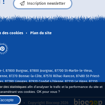
 !
Inscription newsletter
n des cookies
Plan du site
-l, 87800 Burgnac, 87800 Jourgnac, 87700 St-Martin-le-Vieux,
/Vienne, 87270 Bonnac-la-Côte, 87570 Rilhac-Rancon, 87480 St-Priest-
ges, 87280 Limoges, 87920 Condat s/Vienne, 87110 Le Vigen, 87110
tiat, 87350 Panazol
 des statistiques afin d'analyser le trafic et la performance du site et
paramétrant vos cookies. OK pour vous ?
'accepte
seau Biocoop
Copyright Biocoop 2026