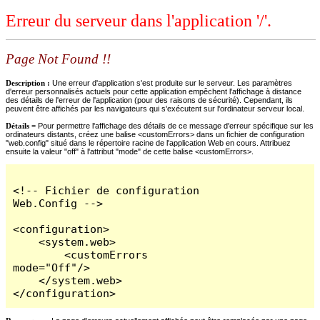
Erreur du serveur dans l'application '/'.
Page Not Found !!
Description :
Une erreur d'application s'est produite sur le serveur. Les paramètres
d'erreur personnalisés actuels pour cette application empêchent l'affichage à distance
des détails de l'erreur de l'application (pour des raisons de sécurité). Cependant, ils
peuvent être affichés par les navigateurs qui s'exécutent sur l'ordinateur serveur local.
Détails =
Pour permettre l'affichage des détails de ce message d'erreur spécifique sur les
ordinateurs distants, créez une balise <customErrors> dans un fichier de configuration
"web.config" situé dans le répertoire racine de l'application Web en cours. Attribuez
ensuite la valeur "off" à l'attribut "mode" de cette balise <customErrors>.
<!-- Fichier de configuration 
Web.Config -->

<configuration>

    <system.web>

        <customErrors 
mode="Off"/>

    </system.web>

</configuration>