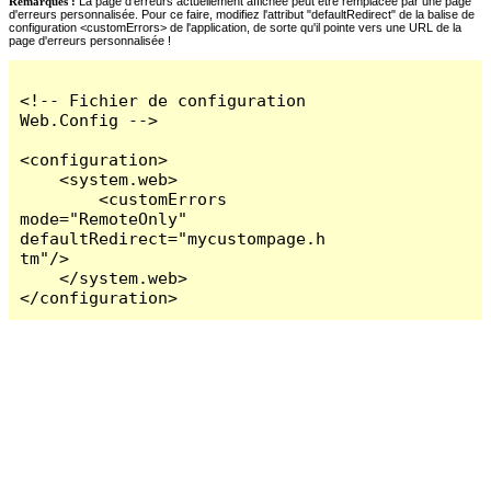
Remarques :
La page d'erreurs actuellement affichée peut être remplacée par une page
d'erreurs personnalisée. Pour ce faire, modifiez l'attribut "defaultRedirect" de la balise de
configuration <customErrors> de l'application, de sorte qu'il pointe vers une URL de la
page d'erreurs personnalisée !
<!-- Fichier de configuration 
Web.Config -->

<configuration>

    <system.web>

        <customErrors 
mode="RemoteOnly" 
defaultRedirect="mycustompage.h
tm"/>

    </system.web>

</configuration>