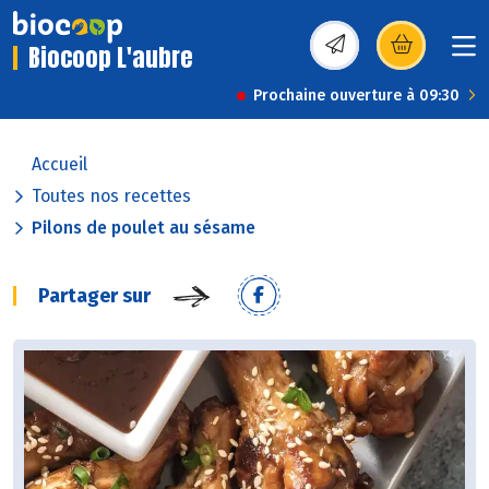
Biocoop L'aubre
(s’ouvre dans une nou
Prochaine ouverture à 09:30
Accueil
Toutes nos recettes
Pilons de poulet au sésame
Partager sur