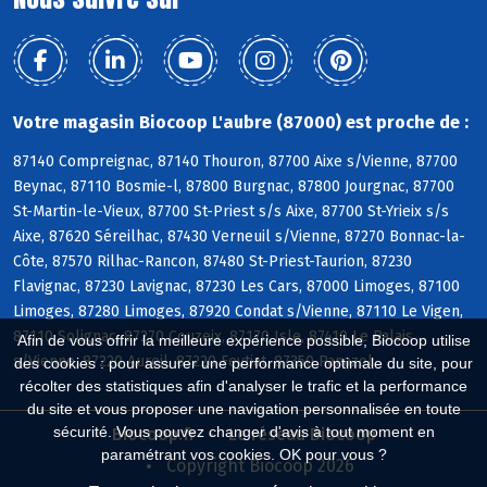
Votre magasin Biocoop L'aubre (87000) est proche de :
87140 Compreignac, 87140 Thouron, 87700 Aixe s/Vienne, 87700
Beynac, 87110 Bosmie-l, 87800 Burgnac, 87800 Jourgnac, 87700
St-Martin-le-Vieux, 87700 St-Priest s/s Aixe, 87700 St-Yrieix s/s
Aixe, 87620 Séreilhac, 87430 Verneuil s/Vienne, 87270 Bonnac-la-
Côte, 87570 Rilhac-Rancon, 87480 St-Priest-Taurion, 87230
Flavignac, 87230 Lavignac, 87230 Les Cars, 87000 Limoges, 87100
Limoges, 87280 Limoges, 87920 Condat s/Vienne, 87110 Le Vigen,
87110 Solignac, 87270 Couzeix, 87170 Isle, 87410 Le Palais
Afin de vous offrir la meilleure expérience possible, Biocoop utilise
s/Vienne, 87220 Aureil, 87220 Feytiat, 87350 Panazol
des cookies : pour assurer une performance optimale du site, pour
récolter des statistiques afin d'analyser le trafic et la performance
du site et vous proposer une navigation personnalisée en toute
sécurité. Vous pouvez changer d'avis à tout moment en
Biocoop.fr
Le réseau Biocoop
paramétrant vos cookies. OK pour vous ?
Copyright Biocoop 2026