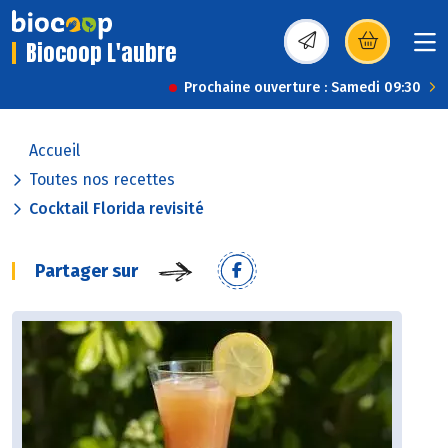
Biocoop L'aubre
(s’ouvre dans une nou
Prochaine ouverture : Samedi 09:30
Accueil
Toutes nos recettes
Cocktail Florida revisité
Partager sur