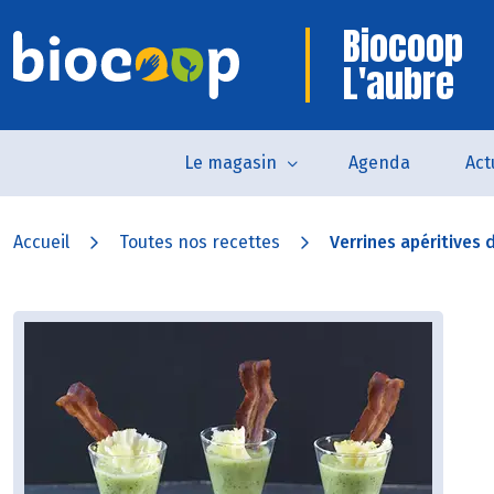
Biocoop
L'aubre
Le magasin
Agenda
Act
Accueil
Toutes nos recettes
Verrines apéritives 