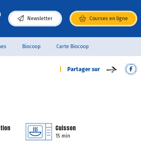
Newsletter
Courses en ligne
(s’ouvre dans une nouvelle fenêtre)
nes
Biocoop
Carte Biocoop
Partager sur
tion
Cuisson
15 min