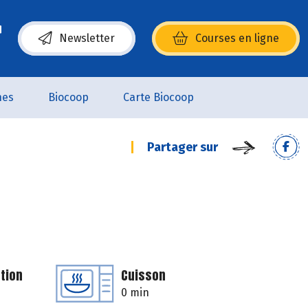
Newsletter
Courses en ligne
(s’ouvre dans une nouvelle fenêtre)
nes
Biocoop
Carte Biocoop
Partager sur
tion
Cuisson
0 min