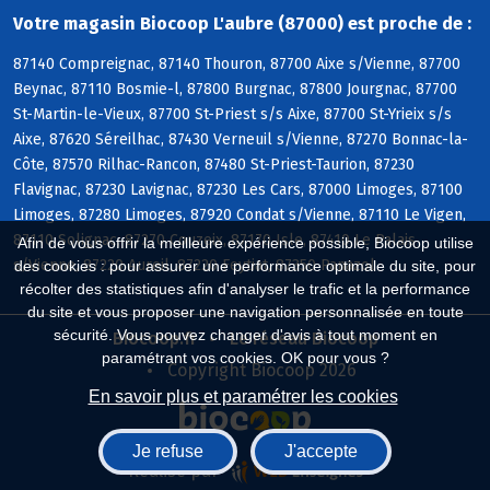
Votre magasin Biocoop L'aubre (87000) est proche de :
87140 Compreignac, 87140 Thouron, 87700 Aixe s/Vienne, 87700
Beynac, 87110 Bosmie-l, 87800 Burgnac, 87800 Jourgnac, 87700
St-Martin-le-Vieux, 87700 St-Priest s/s Aixe, 87700 St-Yrieix s/s
Aixe, 87620 Séreilhac, 87430 Verneuil s/Vienne, 87270 Bonnac-la-
Côte, 87570 Rilhac-Rancon, 87480 St-Priest-Taurion, 87230
Flavignac, 87230 Lavignac, 87230 Les Cars, 87000 Limoges, 87100
Limoges, 87280 Limoges, 87920 Condat s/Vienne, 87110 Le Vigen,
87110 Solignac, 87270 Couzeix, 87170 Isle, 87410 Le Palais
Afin de vous offrir la meilleure expérience possible, Biocoop utilise
s/Vienne, 87220 Aureil, 87220 Feytiat, 87350 Panazol
des cookies : pour assurer une performance optimale du site, pour
récolter des statistiques afin d'analyser le trafic et la performance
du site et vous proposer une navigation personnalisée en toute
sécurité. Vous pouvez changer d'avis à tout moment en
Biocoop.fr
Le réseau Biocoop
paramétrant vos cookies. OK pour vous ?
Copyright Biocoop 2026
En savoir plus et paramétrer les cookies
Je refuse
J'accepte
Réalisé par