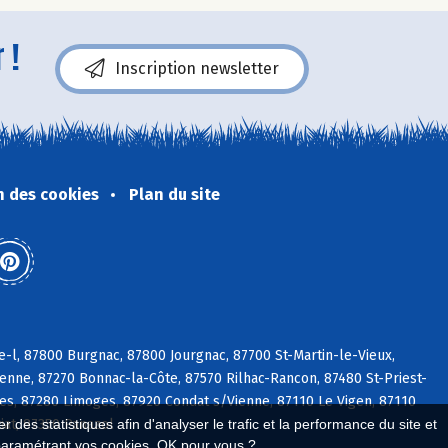
 !
Inscription newsletter
n des cookies
Plan du site
-l, 87800 Burgnac, 87800 Jourgnac, 87700 St-Martin-le-Vieux,
/Vienne, 87270 Bonnac-la-Côte, 87570 Rilhac-Rancon, 87480 St-Priest-
ges, 87280 Limoges, 87920 Condat s/Vienne, 87110 Le Vigen, 87110
tiat, 87350 Panazol
 des statistiques afin d'analyser le trafic et la performance du site et
paramétrant vos cookies. OK pour vous ?