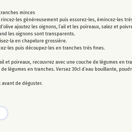
n tranches minces
ux, rincez-les généreusement puis essorez-les, émincez-les trè
olive ajoutez les oignons, l’ail et les poireaux, salez et poivre
nd les oignons sont transparents.
uisez-la en chapelure grossière.
ncez-les puis découpez-les en tranches très fines.
 ail et poireaux, recouvrez avec une couche de légumes en 
 de légumes en tranches. Versez 30cl d’eau bouillante, poudr
t avant de déguster.