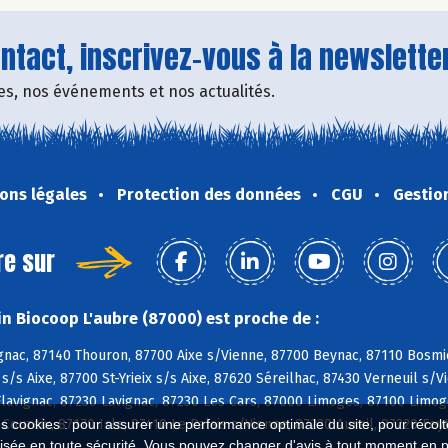
tact, inscrivez-vous à la newsletter
fres, nos événements et nos actualités.
ons légales
Protection des données
CGU
Gestio
re sur
n Biocoop L'aubre (87000) est proche de :
nac, 87140 Thouron, 87700 Aixe s/Vienne, 87700 Beynac, 87110 Bosmie
 s/s Aixe, 87700 St-Yrieix s/s Aixe, 87620 Séreilhac, 87430 Verneuil s
Flavignac, 87230 Lavignac, 87230 Les Cars, 87000 Limoges, 87100 Limo
 Couzeix, 87170 Isle, 87410 Le Palais s/Vienne, 87220 Aureil, 87220 Fey
es cookies : pour assurer une performance optimale du site, pour récolter
isée en toute sécurité. Vous pouvez changer d'avis à tout moment en 