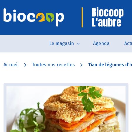
Biocoop
L'aubre
Le magasin
Agenda
Act
Accueil
Toutes nos recettes
Tian de légumes d’h