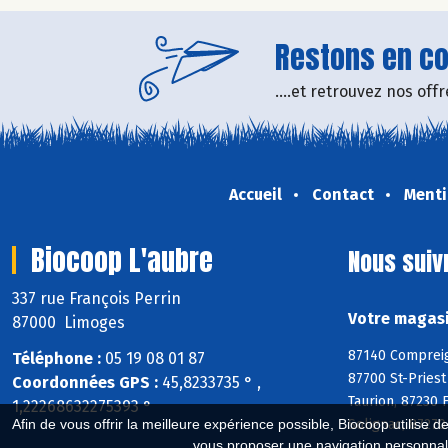
Restons en con
....et retrouvez nos of
Accueil
Contact
Menti
Biocoop L'aubre
Nous suiv
337 rue François Perrin
Votre magasi
87000 Limoges
87140 Compreig
Téléphone :
05 19 08 01 87
87700 St-Priest
Coordonnées GPS :
45,8233735 ° ,
Taurion, 87230 
1,22268632275393 °
Solignac, 87270
Afin de vous offrir la meilleure expérience possible, Biocoop utilise d
vous proposer une navigation personnal