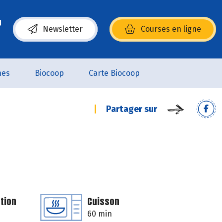
Newsletter
Courses en ligne
(s’ouvre dans une nouvelle fenêtre)
nes
Biocoop
Carte Biocoop
Partager sur
tion
Cuisson
60 min