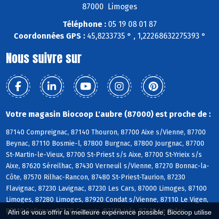
87000 Limoges
Téléphone :
05 19 08 01 87
Coordonnées GPS :
45,8233735 ° , 1,22268632275393 °
Nous suivre sur
Votre magasin Biocoop L'aubre (87000) est proche de :
87140 Compreignac, 87140 Thouron, 87700 Aixe s/Vienne, 87700
Beynac, 87110 Bosmie-l, 87800 Burgnac, 87800 Jourgnac, 87700
St-Martin-le-Vieux, 87700 St-Priest s/s Aixe, 87700 St-Yrieix s/s
Aixe, 87620 Séreilhac, 87430 Verneuil s/Vienne, 87270 Bonnac-la-
Côte, 87570 Rilhac-Rancon, 87480 St-Priest-Taurion, 87230
Flavignac, 87230 Lavignac, 87230 Les Cars, 87000 Limoges, 87100
Limoges, 87280 Limoges, 87920 Condat s/Vienne, 87110 Le Vigen,
87110 Solignac, 87270 Couzeix, 87170 Isle, 87410 Le Palais
Afin de vous offrir la meilleure expérience possible, Biocoop utilise