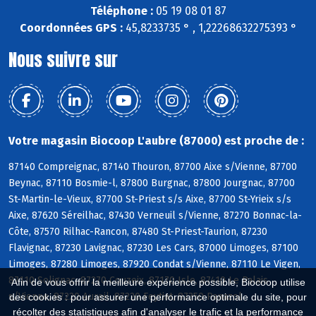
Téléphone :
05 19 08 01 87
Coordonnées GPS :
45,8233735 ° , 1,22268632275393 °
Nous suivre sur
Votre magasin Biocoop L'aubre (87000) est proche de :
87140 Compreignac, 87140 Thouron, 87700 Aixe s/Vienne, 87700
Beynac, 87110 Bosmie-l, 87800 Burgnac, 87800 Jourgnac, 87700
St-Martin-le-Vieux, 87700 St-Priest s/s Aixe, 87700 St-Yrieix s/s
Aixe, 87620 Séreilhac, 87430 Verneuil s/Vienne, 87270 Bonnac-la-
Côte, 87570 Rilhac-Rancon, 87480 St-Priest-Taurion, 87230
Flavignac, 87230 Lavignac, 87230 Les Cars, 87000 Limoges, 87100
Limoges, 87280 Limoges, 87920 Condat s/Vienne, 87110 Le Vigen,
87110 Solignac, 87270 Couzeix, 87170 Isle, 87410 Le Palais
Afin de vous offrir la meilleure expérience possible, Biocoop utilise
s/Vienne, 87220 Aureil, 87220 Feytiat, 87350 Panazol
des cookies : pour assurer une performance optimale du site, pour
récolter des statistiques afin d'analyser le trafic et la performance