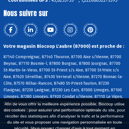
Coordonnées GPS :
45,8233735 ° , 1,22268632275393 °
Nous suivre sur
Votre magasin Biocoop L'aubre (87000) est proche de :
87140 Compreignac, 87140 Thouron, 87700 Aixe s/Vienne, 87700
Beynac, 87110 Bosmie-l, 87800 Burgnac, 87800 Jourgnac, 87700
St-Martin-le-Vieux, 87700 St-Priest s/s Aixe, 87700 St-Yrieix s/s
Aixe, 87620 Séreilhac, 87430 Verneuil s/Vienne, 87270 Bonnac-la-
Côte, 87570 Rilhac-Rancon, 87480 St-Priest-Taurion, 87230
Flavignac, 87230 Lavignac, 87230 Les Cars, 87000 Limoges, 87100
Limoges, 87280 Limoges, 87920 Condat s/Vienne, 87110 Le Vigen,
87110 Solignac, 87270 Couzeix, 87170 Isle, 87410 Le Palais
Afin de vous offrir la meilleure expérience possible, Biocoop utilise
s/Vienne, 87220 Aureil, 87220 Feytiat, 87350 Panazol
des cookies : pour assurer une performance optimale du site, pour
récolter des statistiques afin d'analyser le trafic et la performance
du site et vous proposer une navigation personnalisée en toute
sécurité. Vous pouvez changer d'avis à tout moment en