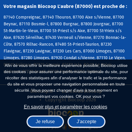
Votre magasin Biocoop L'aubre (87000) est proche de :
87140 Compreignac, 87140 Thouron, 87700 Aixe s/Vienne, 87700
Beynac, 87110 Bosmie-l, 87800 Burgnac, 87800 Jourgnac, 87700
St-Martin-le-Vieux, 87700 St-Priest s/s Aixe, 87700 St-Yrieix s/s
Aixe, 87620 Séreilhac, 87430 Verneuil s/Vienne, 87270 Bonnac-la-
Côte, 87570 Rilhac-Rancon, 87480 St-Priest-Taurion, 87230
Flavignac, 87230 Lavignac, 87230 Les Cars, 87000 Limoges, 87100
Limoges, 87280 Limoges, 87920 Condat s/Vienne, 87110 Le Vigen,
87110 Solignac, 87270 Couzeix, 87170 Isle, 87410 Le Palais
Afin de vous offrir la meilleure expérience possible, Biocoop utilise
s/Vienne, 87220 Aureil, 87220 Feytiat, 87350 Panazol
des cookies : pour assurer une performance optimale du site, pour
récolter des statistiques afin d'analyser le trafic et la performance
du site et vous proposer une navigation personnalisée en toute
sécurité. Vous pouvez changer d'avis à tout moment en
Biocoop.fr
Le réseau Biocoop
paramétrant vos cookies. OK pour vous ?
Copyright Biocoop 2026
En savoir plus et paramétrer les cookies
Je refuse
J'accepte
Réalisé par