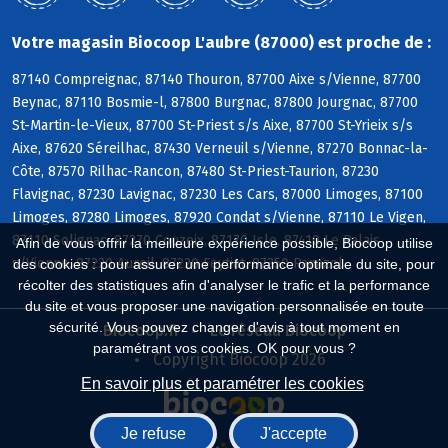
Votre magasin Biocoop L'aubre (87000) est proche de :
87140 Compreignac, 87140 Thouron, 87700 Aixe s/Vienne, 87700
Beynac, 87110 Bosmie-l, 87800 Burgnac, 87800 Jourgnac, 87700
St-Martin-le-Vieux, 87700 St-Priest s/s Aixe, 87700 St-Yrieix s/s
Aixe, 87620 Séreilhac, 87430 Verneuil s/Vienne, 87270 Bonnac-la-
Côte, 87570 Rilhac-Rancon, 87480 St-Priest-Taurion, 87230
Flavignac, 87230 Lavignac, 87230 Les Cars, 87000 Limoges, 87100
Limoges, 87280 Limoges, 87920 Condat s/Vienne, 87110 Le Vigen,
87110 Solignac, 87270 Couzeix, 87170 Isle, 87410 Le Palais
Afin de vous offrir la meilleure expérience possible, Biocoop utilise
s/Vienne, 87220 Aureil, 87220 Feytiat, 87350 Panazol
des cookies : pour assurer une performance optimale du site, pour
récolter des statistiques afin d'analyser le trafic et la performance
du site et vous proposer une navigation personnalisée en toute
sécurité. Vous pouvez changer d'avis à tout moment en
Biocoop.fr
Le réseau Biocoop
paramétrant vos cookies. OK pour vous ?
Copyright Biocoop 2026
En savoir plus et paramétrer les cookies
Je refuse
J'accepte