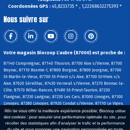
Coordonnées GPS :
45,8233735 ° , 1,22268632275393 °
Nous suivre sur
Votre magasin Biocoop L'aubre (87000) est proche de :
87140 Compreignac, 87140 Thouron, 87700 Aixe s/Vienne, 87700
Beynac, 87110 Bosmie-l, 87800 Burgnac, 87800 Jourgnac, 87700
St-Martin-le-Vieux, 87700 St-Priest s/s Aixe, 87700 St-Yrieix s/s
Aixe, 87620 Séreilhac, 87430 Verneuil s/Vienne, 87270 Bonnac-la-
Côte, 87570 Rilhac-Rancon, 87480 St-Priest-Taurion, 87230
Flavignac, 87230 Lavignac, 87230 Les Cars, 87000 Limoges, 87100
Limoges, 87280 Limoges, 87920 Condat s/Vienne, 87110 Le Vigen,
87110 Solignac, 87270 Couzeix, 87170 Isle, 87410 Le Palais
Afin de vous offrir la meilleure expérience possible, Biocoop utilise
s/Vienne, 87220 Aureil, 87220 Feytiat, 87350 Panazol
des cookies : pour assurer une performance optimale du site, pour
récolter des statistiques afin d'analyser le trafic et la performance
du site et vous proposer une navigation personnalisée en toute