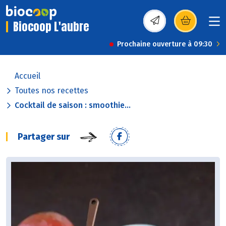
Biocoop L'aubre
(s’ouvre dans une nou
Prochaine ouverture à 09:30
Accueil
Toutes nos recettes
Cocktail de saison : smoothie...
Partager sur