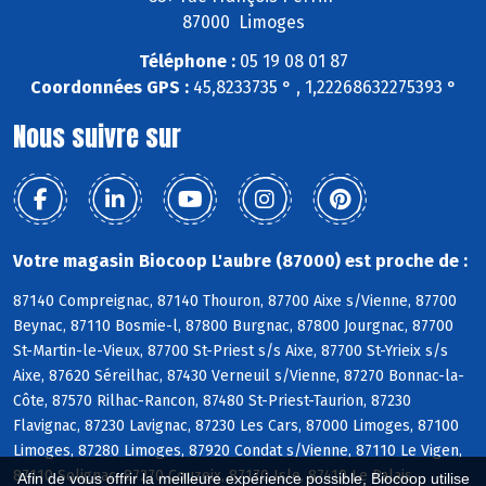
87000 Limoges
Téléphone :
05 19 08 01 87
Coordonnées GPS :
45,8233735 ° , 1,22268632275393 °
Nous suivre sur
Votre magasin Biocoop L'aubre (87000) est proche de :
87140 Compreignac, 87140 Thouron, 87700 Aixe s/Vienne, 87700
Beynac, 87110 Bosmie-l, 87800 Burgnac, 87800 Jourgnac, 87700
St-Martin-le-Vieux, 87700 St-Priest s/s Aixe, 87700 St-Yrieix s/s
Aixe, 87620 Séreilhac, 87430 Verneuil s/Vienne, 87270 Bonnac-la-
Côte, 87570 Rilhac-Rancon, 87480 St-Priest-Taurion, 87230
Flavignac, 87230 Lavignac, 87230 Les Cars, 87000 Limoges, 87100
Limoges, 87280 Limoges, 87920 Condat s/Vienne, 87110 Le Vigen,
87110 Solignac, 87270 Couzeix, 87170 Isle, 87410 Le Palais
Afin de vous offrir la meilleure expérience possible, Biocoop utilise