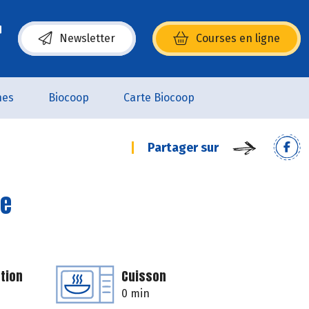
Newsletter
Courses en ligne
(s’ouvre dans une nouvelle fenêtre)
nes
Biocoop
Carte Biocoop
Partager sur
ge
tion
Cuisson
0 min