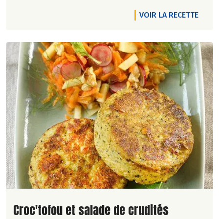
VOIR LA RECETTE
Lire la suite de la recette
Croc'tofou et salade de crudités