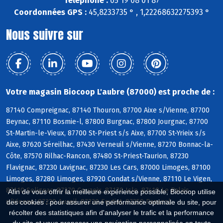
Téléphone :
05 19 08 01 87
Coordonnées GPS :
45,8233735 ° , 1,22268632275393 °
Nous suivre sur
Votre magasin Biocoop L'aubre (87000) est proche de :
87140 Compreignac, 87140 Thouron, 87700 Aixe s/Vienne, 87700
Beynac, 87110 Bosmie-l, 87800 Burgnac, 87800 Jourgnac, 87700
St-Martin-le-Vieux, 87700 St-Priest s/s Aixe, 87700 St-Yrieix s/s
Aixe, 87620 Séreilhac, 87430 Verneuil s/Vienne, 87270 Bonnac-la-
Côte, 87570 Rilhac-Rancon, 87480 St-Priest-Taurion, 87230
Flavignac, 87230 Lavignac, 87230 Les Cars, 87000 Limoges, 87100
Limoges, 87280 Limoges, 87920 Condat s/Vienne, 87110 Le Vigen,
87110 Solignac, 87270 Couzeix, 87170 Isle, 87410 Le Palais
Afin de vous offrir la meilleure expérience possible, Biocoop utilise
s/Vienne, 87220 Aureil, 87220 Feytiat, 87350 Panazol
des cookies : pour assurer une performance optimale du site, pour
récolter des statistiques afin d'analyser le trafic et la performance