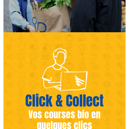
(s’ouvre dans une nouvelle fen
(s’ouvre dans une nouvelle fen
Click & Collect
Vos courses bio en
quelques clics