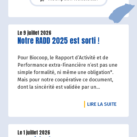
Le 9 juillet 2026
Lire la suite de l'article
Notre RADD 2025 est sorti !
Pour Biocoop, le Rapport d’Activité et de
Performance extra-Financière n’est pas une
simple formalité, ni même une obligation*.
Mais pour notre coopérative ce document,
dont la sincérité est validée par un
organisme tiers indépendant, est un acte de
transparence vis-à-vis de l'ensemble de nos
DE L'ART
LIRE LA SUITE
parties prenantes (Paysan.ne.s Associé.e.s,
magasins...) et de nos clients. Il contient un
condensé des avancées réalisées par
Biocoop dans l’objectif de rendre accessible
Le 1 juillet 2026