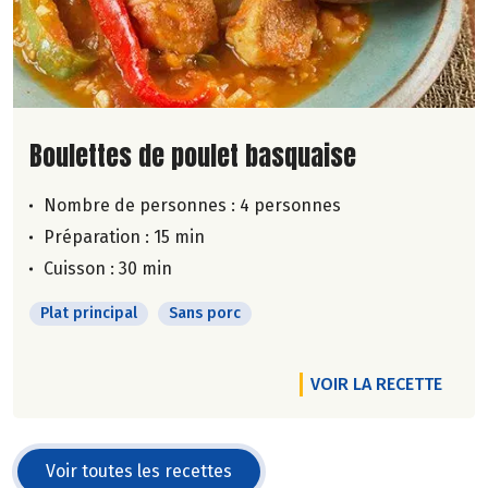
Lire la suite de la recette
Boulettes de poulet basquaise
Nombre de personnes :
4 personnes
Préparation : 15 min
Cuisson : 30 min
Plat principal
Sans porc
VOIR LA RECETTE
Voir toutes les recettes