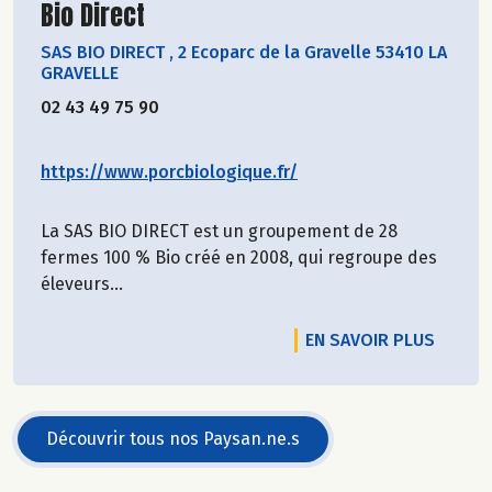
Découvrir le producteur
Bio Direct
SAS BIO DIRECT
,
2 Ecoparc de la Gravelle 53410 LA
GRAVELLE
02 43 49 75 90
https://www.porcbiologique.fr/
La SAS BIO DIRECT est un groupement de 28
fermes 100 % Bio créé en 2008, qui regroupe des
éleveurs...
EN SAVOIR PLUS
Découvrir tous nos Paysan.ne.s