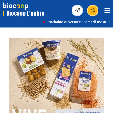
Biocoop L'aubre
(s’ouvre dans une nou
Prochaine ouverture : Samedi 09:30
Previous
Next