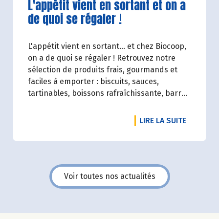
Lire la suite de l'article
L'appétit vient en sortant et on a
et désirable une bio exigeante.
de quoi se régaler !
L'appétit vient en sortant... et chez Biocoop,
on a de quoi se régaler ! Retrouvez notre
sélection de produits frais, gourmands et
faciles à emporter : biscuits, sauces,
tartinables, boissons rafraîchissante, barres
de céréales... Profitez de 20%* de remise sur
une sélection de produits du 2 juillet au 12
DE L'ART
LIRE LA SUITE
août 2026 inclus.
Voir toutes nos actualités