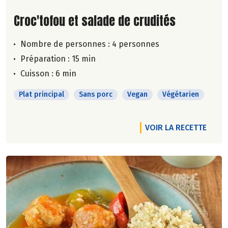
Lire la suite de la recette
Croc'tofou et salade de crudités
Nombre de personnes :
4 personnes
Préparation : 15 min
Cuisson : 6 min
Plat principal
Sans porc
Vegan
Végétarien
VOIR LA RECETTE