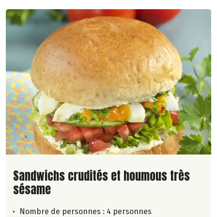
Lire la suite de la recette
Sandwichs crudités et houmous très
sésame
Nombre de personnes :
4 personnes