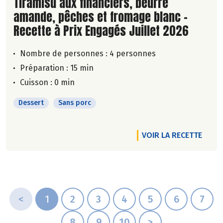
Lire la suite de la recette
Tiramisu aux financiers, beurre
amande, pêches et fromage blanc -
Recette à Prix Engagés Juillet 2026
Nombre de personnes :
4 personnes
Préparation : 15 min
Cuisson : 0 min
Dessert
Sans porc
VOIR LA RECETTE
<
1
2
3
4
5
6
7
8
9
10
>