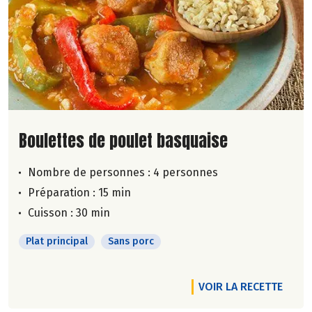
Lire la suite de la recette
Boulettes de poulet basquaise
Nombre de personnes :
4 personnes
Préparation : 15 min
Cuisson : 30 min
Plat principal
Sans porc
VOIR LA RECETTE