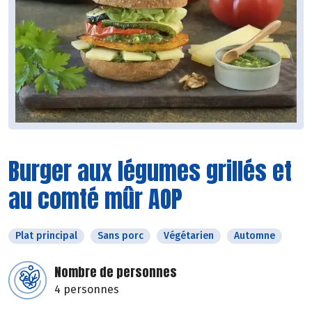
Burger aux légumes grillés et
au comté mûr AOP
Plat principal
Sans porc
Végétarien
Automne
Nombre de personnes
4 personnes