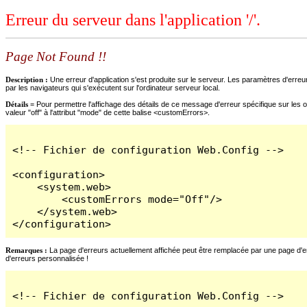
Erreur du serveur dans l'application '/'.
Page Not Found !!
Description :
Une erreur d'application s'est produite sur le serveur. Les paramètres d'erreur
par les navigateurs qui s'exécutent sur l'ordinateur serveur local.
Détails =
Pour permettre l'affichage des détails de ce message d'erreur spécifique sur les o
valeur "off" à l'attribut "mode" de cette balise <customErrors>.
<!-- Fichier de configuration Web.Config -->

<configuration>

    <system.web>

        <customErrors mode="Off"/>

    </system.web>

</configuration>
Remarques :
La page d'erreurs actuellement affichée peut être remplacée par une page d'erre
d'erreurs personnalisée !
<!-- Fichier de configuration Web.Config -->
