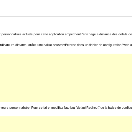
 personnalisés actuels pour cette application empêchent l'affichage à distance des détails de 
rdinateurs distants, créez une balise <customErrors> dans un fichier de configuration "web.con
urs personnalisée. Pour ce faire, modifiez l'attribut "defaultRedirect" de la balise de config