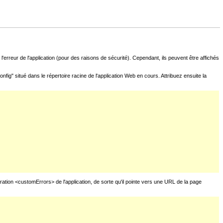
l'erreur de l'application (pour des raisons de sécurité). Cependant, ils peuvent être affichés
fig" situé dans le répertoire racine de l'application Web en cours. Attribuez ensuite la
uration <customErrors> de l'application, de sorte qu'il pointe vers une URL de la page