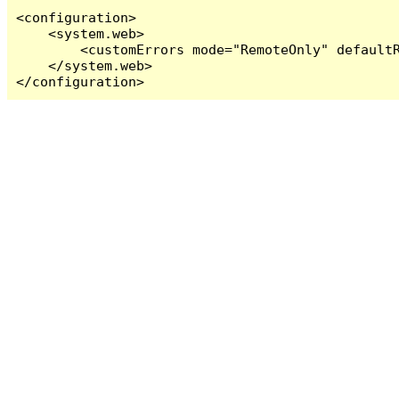
<configuration>

    <system.web>

        <customErrors mode="RemoteOnly" defaultR
    </system.web>

</configuration>