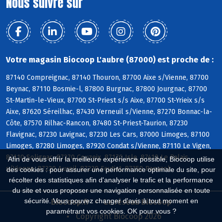
Nous suivre sur
Votre magasin Biocoop L'aubre (87000) est proche de :
87140 Compreignac, 87140 Thouron, 87700 Aixe s/Vienne, 87700
Beynac, 87110 Bosmie-l, 87800 Burgnac, 87800 Jourgnac, 87700
St-Martin-le-Vieux, 87700 St-Priest s/s Aixe, 87700 St-Yrieix s/s
Aixe, 87620 Séreilhac, 87430 Verneuil s/Vienne, 87270 Bonnac-la-
Côte, 87570 Rilhac-Rancon, 87480 St-Priest-Taurion, 87230
Flavignac, 87230 Lavignac, 87230 Les Cars, 87000 Limoges, 87100
Limoges, 87280 Limoges, 87920 Condat s/Vienne, 87110 Le Vigen,
87110 Solignac, 87270 Couzeix, 87170 Isle, 87410 Le Palais
Afin de vous offrir la meilleure expérience possible, Biocoop utilise
s/Vienne, 87220 Aureil, 87220 Feytiat, 87350 Panazol
des cookies : pour assurer une performance optimale du site, pour
récolter des statistiques afin d'analyser le trafic et la performance
du site et vous proposer une navigation personnalisée en toute
sécurité. Vous pouvez changer d'avis à tout moment en
Biocoop.fr
Le réseau Biocoop
paramétrant vos cookies. OK pour vous ?
Copyright Biocoop 2026