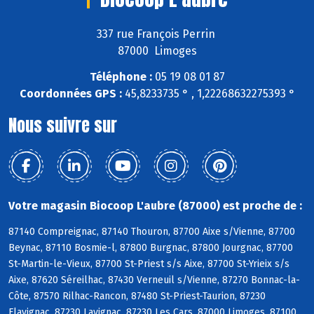
337 rue François Perrin
87000 Limoges
Téléphone :
05 19 08 01 87
Coordonnées GPS :
45,8233735 ° , 1,22268632275393 °
Nous suivre sur
Votre magasin Biocoop L'aubre (87000) est proche de :
87140 Compreignac, 87140 Thouron, 87700 Aixe s/Vienne, 87700
Beynac, 87110 Bosmie-l, 87800 Burgnac, 87800 Jourgnac, 87700
St-Martin-le-Vieux, 87700 St-Priest s/s Aixe, 87700 St-Yrieix s/s
Aixe, 87620 Séreilhac, 87430 Verneuil s/Vienne, 87270 Bonnac-la-
Côte, 87570 Rilhac-Rancon, 87480 St-Priest-Taurion, 87230
Flavignac, 87230 Lavignac, 87230 Les Cars, 87000 Limoges, 87100