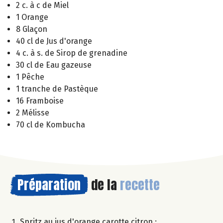
2 c. à c de Miel
1 Orange
8 Glaçon
40 cl de Jus d'orange
4 c. à s. de Sirop de grenadine
30 cl de Eau gazeuse
1 Pêche
1 tranche de Pastèque
16 Framboise
2 Mélisse
70 cl de Kombucha
Préparation
de la
recette
Spritz au jus d'orange carotte citron :